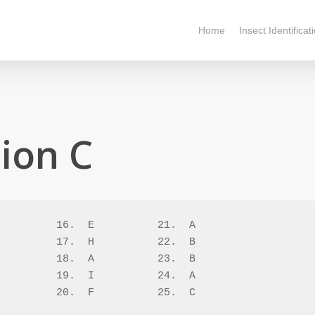
Home
Insect Identificat
ion C
         16.  E          21.  A

         17.  H          22.  B      

         18.  A          23.  B

         19.  I          24.  A

         20.  F          25.  C